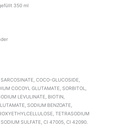
efüllt 350 ml
nder
L SARCOSINATE, COCO-GLUCOSIDE,
DIUM COCOYL GLUTAMATE, SORBITOL,
ODIUM LEVULINATE, BIOTIN,
GLUTAMATE, SODIUM BENZOATE,
YDROXYETHYLCELLULOSE, TETRASODIUM
ODIUM SULFATE, CI 47005, CI 42090.