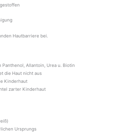
egestoffen
nigung
unden Hautbarriere bei.
 Panthenol, Allantoin, Urea u. Biotin
t die Haut nicht aus
he Kinderhaut
tel zarter Kinderhaut
eiß)
rlichen Ursprungs