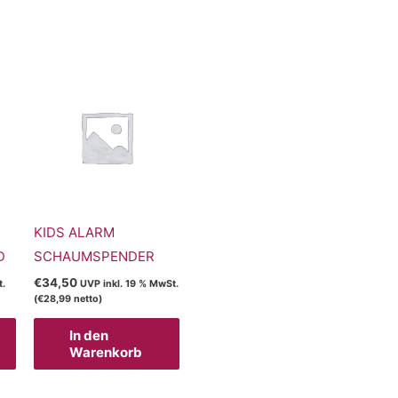
KIDS ALARM
D
SCHAUMSPENDER
€
34,50
t.
UVP inkl. 19 % MwSt.
(
€
28,99
netto)
In den
Warenkorb