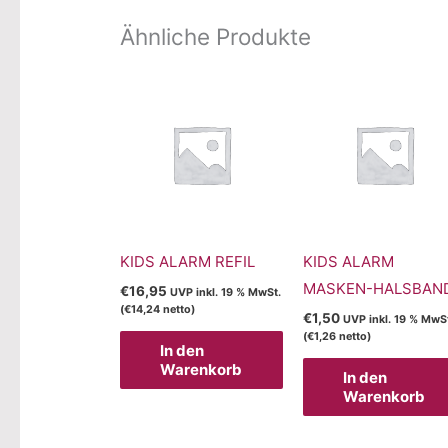
Ähnliche Produkte
KIDS ALARM REFIL
KIDS ALARM
MASKEN-HALSBAN
€
16,95
UVP inkl. 19 % MwSt.
(
€
14,24
netto)
€
1,50
UVP inkl. 19 % MwS
(
€
1,26
netto)
In den
Warenkorb
In den
Warenkorb