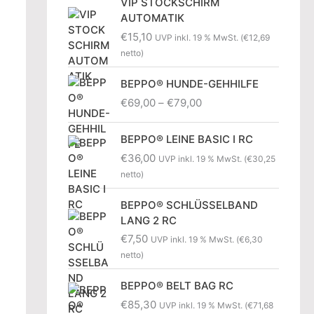
VIP STOCKSCHIRM
AUTOMATIK
€
15,10
UVP inkl. 19 % MwSt. (
€
12,69
netto)
BEPPO® HUNDE-GEHHILFE
P
€
69,00
–
€
79,00
r
e
BEPPO® LEINE BASIC I RC
i
€
36,00
UVP inkl. 19 % MwSt. (
€
30,25
s
netto)
s
p
BEPPO® SCHLÜSSELBAND
a
LANG 2 RC
n
€
7,50
n
UVP inkl. 19 % MwSt. (
€
6,30
e
netto)
:
BEPPO® BELT BAG RC
€
6
€
85,30
UVP inkl. 19 % MwSt. (
€
71,68